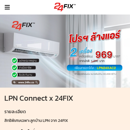
LPN Connect x 24FIX
รายละเอียด
สิทธิพิเศษเฉพาะลูกบ้าน LPN จาก 24FIX