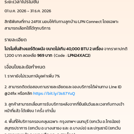
ระยะเวลาโปรโมชั่น
01 ม.ค. 2026 - 31 ธ.ค. 2026
สิทธิพิเศษที่ทาง 24FIX มอบให้กับทางลูกบ้าน LPN Connect โดยเฉพาะ
สามารถเลือกใช้ได้ทุกบริการ
รายละเอียด
โปรโมชั่นล้างแอร์ติดผนัง ขนาดไม่เกิน 40,000 BTU 2 เครื่อง
จากราคาปกติ
1,200 บาท ลดเหลือ
969 บาท
​ (Code :
LPN24XAC2
) ​
เงื่อนไขและข้อกำหนด
1. ราคายังไม่รวมภาษีมูลค่าเพิ่ม 7%
2. สามารถติดต่อสอบถามรายละเอียดและจองบริการได้ผ่านทาง Line ID
@24fix หรือคลิก
https://bit.ly/3s67YuQ
3. ลูกค้าสามารถเลื่อนการรับบริการหลังจากที่ยืนยันวันและเวลากับทางเจ้า
หน้าที่แล้ว ได้เพียง 1 ครั้ง เท่านั้น
4. พื้นที่ให้บริการครอบคลุมเฉพาะ กรุงเทพฯ นนทบุรี (ยกเว้น อ.ไทรน้อย)
สมุทรปราการ (ยกเว้น อ.บางเสาธง และ อ.บางบ่อ) และปทุมธานี (ยกเว้น