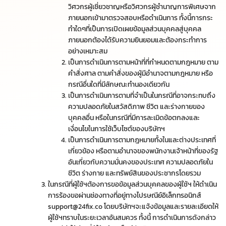
วิศวกรผู้เชี่ยวชาญหรือวิศวกรผู้ชำนาญการพิเศษจาก
ภายนอกเข้ามาตรวจสอบหรือดำเนินการ ทั้งนี้การกระ
ทำใดๆที่เป็นการเปิดเผยข้อมูลส่วนบุคคลสู่บุคคล
ภายนอกต้องได้รับความยินยอมและต้องกระทำการ
อย่างเหมาะสม
เป็นการดำเนินการตามหน้าที่ที่กำหนดตามกฎหมาย ตาม
คำสั่งศาล ตามคำสั่งของผู้มีอำนาจตามกฎหมาย หรือ
กรณีอื่นใดที่มีลักษณะทำนองเดียวกัน
เป็นการดำเนินการตามที่จำเป็นในกรณีที่อาจกระทบถึง
ความปลอดภัยในสวัสดิภาพ ชีวิต และร่างกายของ
บุคคลอื่น หรือในกรณีที่มีการละเมิดข้อตกลงและ
เงื่อนไขในการใช้เว็บไซต์ของบริษัทฯ
เป็นการดำเนินการตามกฎหมายทั้งในและต่างประเทศที่
เกี่ยวข้อง หรือตามอำนาจของพนักงานเจ้าหน้าที่ของรัฐ
อันเกี่ยวกับความมั่นคงของประเทศ ความปลอดภัยใน
ชีวิต ร่างกาย และทรัพย์สินของประชากรโดยรวม
ในกรณีที่ผู้ใช้ฯต้องการขอข้อมูลส่วนบุคคลของผู้ใช้ฯ ให้ดำเนิน
การร้องขอผ่านช่องทางที่อยู่ทางไปรษณีย์อิเล็กทรอนิกส์
support@24fix.co
โดยบริษัทฯจะแจ้งข้อมูลและรายละเอียดให้
ผู้ใช้ฯทราบในระยะเวลาอันสมควร ทั้งนี้ การดำเนินการดังกล่าว