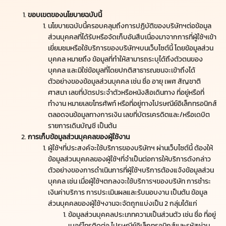
ขอบเขตของนโยบายฉบับนี้
นโยบายฉบับนี้ครอบคลุมถึงการปฏิบัติของบริษัทฯต่อข้อมูล
ส่วนบุคคลที่ได้รับหรือจัดเก็บอันสืบเนื่องมาจากการที่ผู้ใช้ฯเข้า
เยี่ยมชมหรือใช้บริการของบริษัทฯบนเว็บไซต์นี้ โดยข้อมูลส่วน
บุคคล หมายถึง ข้อมูลที่ทำให้สามารถระบุได้ถึงตัวตนของ
บุคคล และมิใช่ข้อมูลที่โดยปกติสาธารณชนจะเข้าถึงได้
ตัวอย่างของข้อมูลส่วนบุคคล เช่น ชื่อ อายุ เพศ สัญชาติ
ศาสนา เลขที่บัตรประจำตัวหรือหนังสือเดินทาง ที่อยู่หรือที่
ทำงาน หมายเลขโทรศัพท์ หรือที่อยู่ทางไปรษณีย์อิเล็กทรอนิกส์
ตลอดจนข้อมูลทางการเงิน เลขที่บัตรเครดิตและ/หรือเดบิต
รายการเดินบัญชี เป็นต้น
การเก็บข้อมูลส่วนบุคคลของผู้ใช้งาน
ผู้ใช้ฯที่ประสงค์จะใช้บริการของบริษัทฯ ผ่านเว็บไซต์นี้ ต้องให้
ข้อมูลส่วนบุคคลของผู้ใช้ฯที่จำเป็นต่อการให้บริการดังกล่าว
ตัวอย่างของการดำเนินการที่ผู้ใช้ฯบริการต้องแจ้งข้อมูลส่วน
บุคคล เช่น เมื่อผู้ใช้ฯตกลงจะใช้บริการฯของบริษัท การชำระ
เงินค่าบริการ การประเมินผลและรับมอบงาน เป็นต้น ข้อมูล
ส่วนบุคคลของผู้ใช้ฯงานจะจัดถูกแบ่งเป็น 2 กลุ่มได้แก่
ข้อมูลส่วนบุคคลประเภทความเป็นส่วนตัว เช่น ชื่อ ที่อยู่
เบอร์โทรติดต่อ ไปรษณีย์อิเล็กทรอนิกส์และรหัสผ่าน