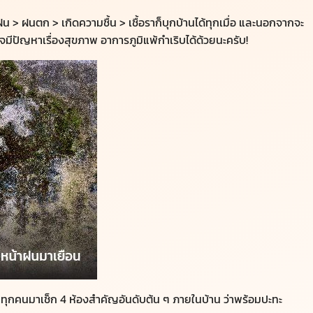
น > ฝนตก > เกิดความชื้น > เชื้อราก็บุกบ้านได้ทุกเมื่อ และนอกจากจะ
าจมีปัญหาเรื่องสุขภาพ อาการภูมิแพ้กำเริบได้ด้วยนะครับ!
พาทุกคนมาเช็ก 4 ห้องสำคัญอันดับต้น ๆ ภายในบ้าน ว่าพร้อมปะทะ