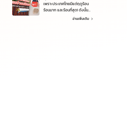
ด้วยบริการซื้อแอร์พร้อมติดตั้ง
เพราะประเทศไทยมีแต่ฤดูร้อน
ฟรี โดยทีมช่างมืออาชีพ 24 FIX
ร้อนมาก และร้อนที่สุด! ดังนั้น
😊
การดูแล ทำความสะอาด ล้าง
อ่านเพิ่มเติม
แอร์ ก็ควรทำอย่างสม่ำเสมอนะ
#งานล้างแอร์ #ล้างแอร์ฆ่าเชื้อ
#เมย์ รัชนก อินทนนท์ #แอร์ไม่
เย็น #ตรวจสภาพแอร์ #ล้าง
แอร์ #ซ่อมแอร์