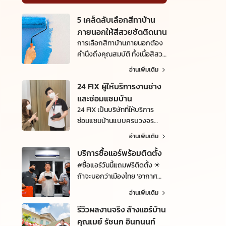
5 เคล็ดลับเลือกสีทาบ้าน
ภายนอกให้สีสวยชัดติดนาน
การเลือกสีทาบ้านภายนอกต้อง
คำนึงถึงคุณสมบัติ ทั้งเนื้อสีสวย
สด ชัดเจน ทนทานต่อสภาพ
อ่านเพิ่มเติม
อากาศได้ เพื่อให้สีติดแน่นและ
24 FIX ผู้ให้บริการงานช่าง
สามารถป้องกันเชื้อราได้เป็น
และซ่อมแซมบ้าน
อย่างดี
24 FIX เป็นบริษัทที่ให้บริการ
ซ่อมแซมบ้านแบบครบวงจร
พร้อมให้มั่นใจได้ว่าทีมช่างจะไม่ทิ้ง
อ่านเพิ่มเติม
งาน ทำงานออกมาอย่างมี
บริการซื้อแอร์พร้อมติดตั้ง
ประสิทธิภาพ และคุ้มค่ากับราคา
ด้วย
#ซื้อแอร์วันนี้แถมฟรีติดตั้ง ☀
ถ้าจะบอกว่าเมืองไทย ‘อากาศ
ร้อน’ เฉพาะในช่วงหน้าร้อนก็
อ่านเพิ่มเติม
คงจะไม่ถูก เพราะไม่ว่าฤดูไหนๆ
รีวิวผลงานจริง ล้างแอร์บ้าน
จะร้อน หนาว ฝน อากาศก็ร้อน
อยู่ดี! วันนี้มาดับร้อนกันดีกว่า ❄
คุณเมย์ รัชนก อินทนนท์