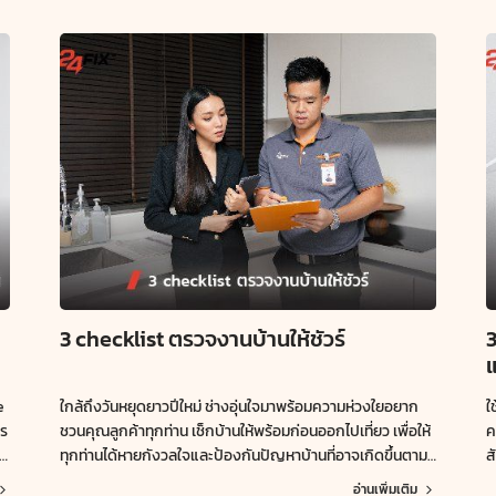
3 checklist ตรวจงานบ้านให้ชัวร์
แ
e
ใกล้ถึงวันหยุดยาวปีใหม่ ช่างอุ่นใจมาพร้อมความห่วงใยอยาก
ใ
าร
ชวนคุณลูกค้าทุกท่าน เช็กบ้านให้พร้อมก่อนออกไปเที่ยว เพื่อให้
ค
ทุกท่านได้หายกังวลใจและป้องกันปัญหาบ้านที่อาจเกิดขึ้นตาม
ส
 ​
มาได้ เที่ยวสบายใจไปพร้อมกับ 3 เช็กลิสต์ตรวจสอบบ้าน
แ
อ่านเพิ่มเติม