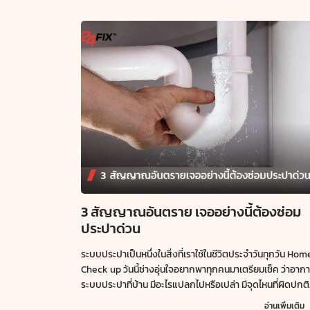
3 สัญญาณอันตราย เจออย่างนี้ต้องซ่อม
ประปาด่วน
ระบบประปาเป็นหนึ่งในสิ่งที่เราใช้ในชีวิตประจำวันทุกวัน ​Hom
Check up วันนี้ช่างอุ่นใจอยากพาทุกคนมาเตรียมเช็ค ​ว่าอาก
ระบบประปาที่บ้าน มีอะไรแปลกไปหรือเปล่า มีจุดไหนที่ผิดปกติ
บ้าง ​จะมีอะไรที่ต้องเช็คกันบ้าง ตามไปอ่านพร้อมกันได้เลยครับ
อ่านเพิ่มเติม