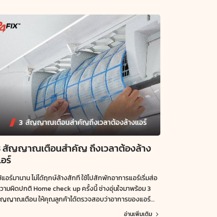
3 สัญญาณเตือนสำคัญ ถึงเวลาต้องล้าง
อร์
ช้แอร์มานาน ไม่ได้ฤกษ์ล้างสักที ใช้ไปสักพักอาการแอร์เริ่มส่อ
วามผิดปกติ Home check up ครั้งนี้ ช่างอุ่นใจมาพร้อม 3
ัญญาณเตือน ให้คุณลูกค้าได้ตรวจสอบว่าอาการของแอร์
บบไหนที่เริ่มส่งสัญญาณน่ากังวล จะมีอะไรบ้างไปอ่านพร้อม
อ่านเพิ่มเติม